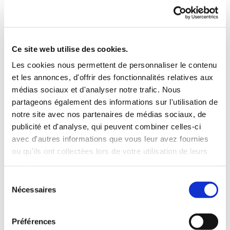
« Il est arrivé perdu dans un manteau de laine »
, nous dit-elle
d’entrée.
Ce site web utilise des cookies.
Les cookies nous permettent de personnaliser le contenu
Il, c’est Yann Kerrand, un Français auteur de bande dessinée
et les annonces, d'offrir des fonctionnalités relatives aux
qui arrive en hiver à Sokcho, petite ville portuaire proche de
médias sociaux et d'analyser notre trafic. Nous
la Corée du Nord.
partageons également des informations sur l'utilisation de
Elle, 23 ans, depuis un mois aux réchauds dans la pension
notre site avec nos partenaires de médias sociaux, de
que tient sa mère. Elle cuisine pour les rares clients. Au
publicité et d'analyse, qui peuvent combiner celles-ci
avec d'autres informations que vous leur avez fournies
marché son « métissage français restait source de
ou qu'ils ont collectées lors de votre utilisation de leurs
commérages ».
services.
Ils se parlent, un peu,
il lui montre ses carnets de
Sélection
dessins, elle les aime.
Nécessaires
du
Ils sont très différents, s’approchent peu à peu,
se frôlent.
consentement
Leurs conversations sont comme les histoires qu’il a créées
Préférences
par ses dessins : L’histoire (…) s’est diluée comme une